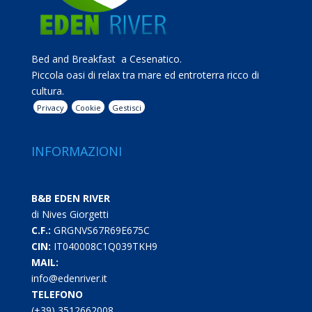
Bed and Breakfast a Cesenatico.
Piccola oasi di relax tra mare ed entroterra ricco di
cultura.
Privacy
Cookie
Gestisci
INFORMAZIONI
B&B EDEN RIVER
di Nives Giorgetti
C.F.:
GRGNVS67R69E675C
CIN:
IT040008C1Q039TKH9
MAIL:
info@edenriver.it
TELEFONO
(+39) 3512662008