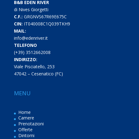
B&B EDEN RIVER
di Nives Giorgetti
C.F.:
GRGNVS67R69E675C
CIN:
IT040008C1Q039TKH9
MAIL:
info@edenriver.it
TELEFONO
(+39) 3512662008
INDIRIZZO:
Viale Pisciatello, 253
47042 – Cesenatico (FC)
MENU
Home
Camere
Prenotazioni
Offerte
Dintorni