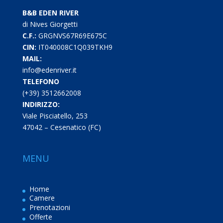
B&B EDEN RIVER
di Nives Giorgetti
C.F.:
GRGNVS67R69E675C
CIN:
IT040008C1Q039TKH9
MAIL:
info@edenriver.it
TELEFONO
(+39) 3512662008
INDIRIZZO:
Viale Pisciatello, 253
47042 – Cesenatico (FC)
MENU
Home
Camere
Prenotazioni
Offerte