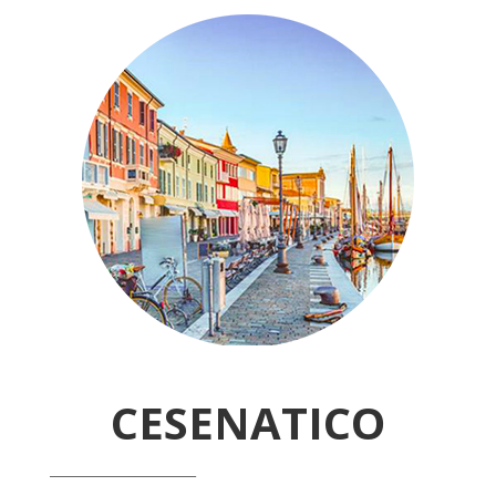
CESENATICO
______________________